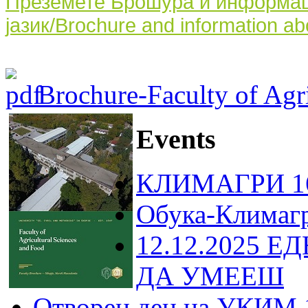
Преземете Брошура и информаци
јазик/Brochure and information ab
Brochure-Faculty of Agri
Events
КЛИМАГРИ 16
Обука-Климаг
12.12.2025 Е
ДА УМЕЕШ
Отворен ден на УКИМ 