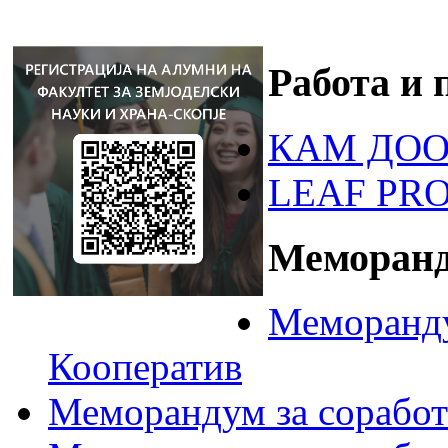
Работа и 
КАМ ДОО
LEAF PR
Меморанд
Меморанду
Кооператив
Меморандум за соработк