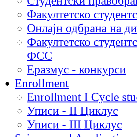
Студентски правобра
Факултетско студент
Онлајн одбрана на д
Факултетско студент
ФСС
Еразмус - конкурси
Enrollment
Enrollment I Cycle stu
Уписи - II Циклус
Уписи - III Циклус