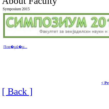
About Faculty
Symposium 2015
Пов�µќ�µ...
< Pr
[ Back ]