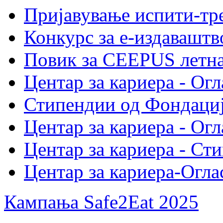
Пријавување испити-тре
Конкурс за е-издавашт
Повик за CEEPUS летн
Центар за кариера - Огл
Стипендии од Фондациј
Центар за кариера - Огл
Центар за кариера - Ст
Центар за кариера-Огла
Кампања Safe2Eat 2025