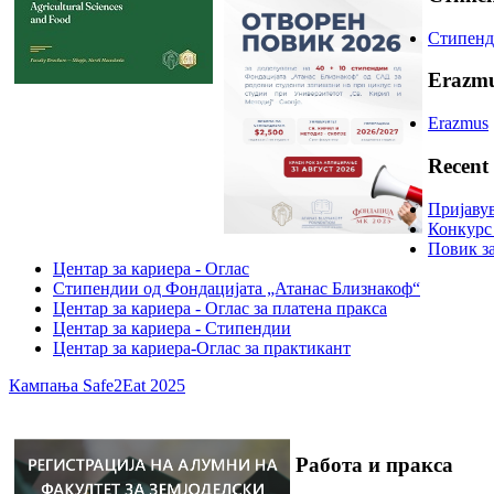
Стипенд
Erazm
Erazmus
Recent
Пријавув
Конкурс
Повик з
Центар за кариера - Оглас
Стипендии од Фондацијата „Атанас Близнакоф“
Центар за кариера - Оглас за платена пракса
Центар за кариера - Стипендии
Центар за кариера-Оглас за практикант
Кампања Safe2Eat 2025
Работа и пракса