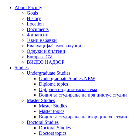
About Faculty
Goals
History
Location
Documents
Финансии
Јавни набавки
Евалуација/Самоевалуација
Одлуки и билтени
Europass CV
ВИДЕО НАДЗОР
Studies
Undergraduate Studies
Undergraduate Studies-NEW
Diploma topics
Одбрана на дипломска тема
Водич за студирање на прв циклус студии
Master Studies
Master Studies
Master topics
Водич за студирање на втор циклус студии
Doctoral Studies
Doctoral Studies
Doctors topics