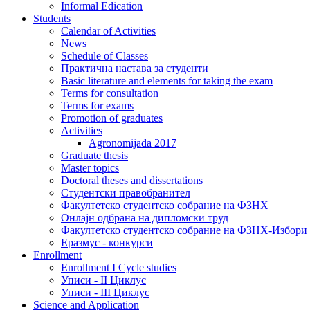
Informal Edication
Students
Calendar of Activities
News
Schedule of Classes
Практична настава за студенти
Basic literature and elements for taking the exam
Terms for consultation
Terms for exams
Promotion of graduates
Activities
Agronomijada 2017
Graduate thesis
Master topics
Doctoral theses and dissertations
Студентски правобранител
Факултетско студентско собрание на ФЗНХ
Онлајн одбрана на дипломски труд
Факултетско студентско собрание на ФЗНХ-Избор
Еразмус - конкурси
Enrollment
Enrollment I Cycle studies
Уписи - II Циклус
Уписи - III Циклус
Science and Application