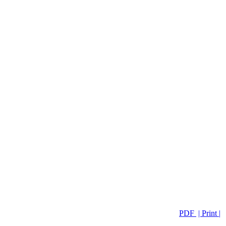
PDF
| Print |