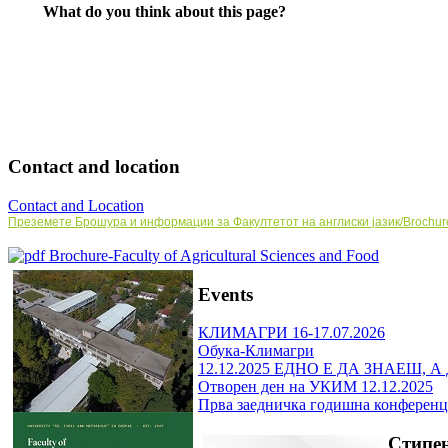
What do you think about this page?
Contact and location
Contact and Location
Преземете Брошура и информации за Факултетот на англиски јазик/Brochure a
Brochure-Faculty of Agricultural Sciences and Food
Events
КЛИМАГРИ 16-17.07.2026
Обука-Климагри
12.12.2025 ЕДНО Е ДА ЗНАЕШ, 
Отворен ден на УКИМ 12.12.2025
Прва заедничка годишна конференц
Стипен