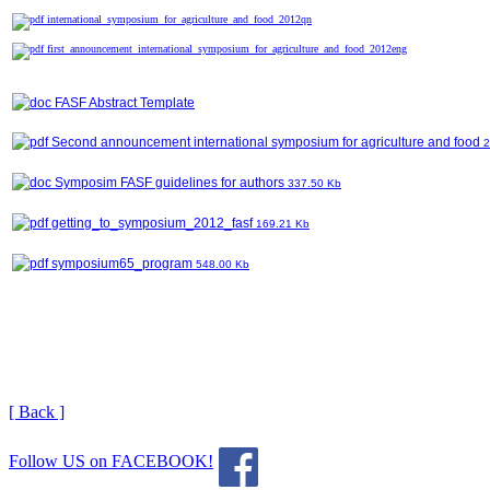
international_symposium_for_agriculture_and_food_2012qn
first_announcement_international_symposium_for_agriculture_and_food_2012eng
FASF Abstract Template
Second announcement international symposium for agriculture and food
2
Symposim FASF guidelines for authors
337.50 Kb
getting_to_symposium_2012_fasf
169.21 Kb
symposium65_program
548.00 Kb
[ Back ]
Follow US on FACEBOOK!