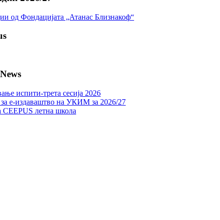
ии од Фондацијата „Атанас Близнакоф“
us
 News
ање испити-трета сесија 2026
 за е-издаваштво на УКИМ за 2026/27
а CEEPUS летна школа