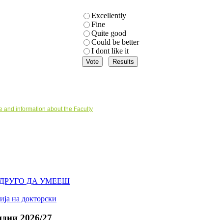
Excellently
Fine
Quite good
Could be better
I dont like it
nd information about the Faculty
А ДРУГО ДА УМЕЕШ
ија на докторски
дии 2026/27