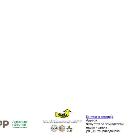
Контакт и локација
Адреса
Факултет за земјоделски
науки и храна
ул. „16-та Македонска