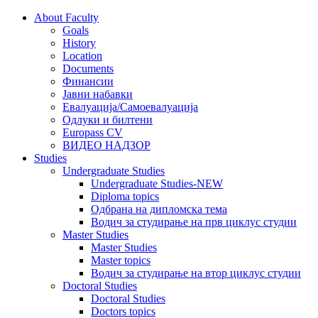
About Faculty
Goals
History
Location
Documents
Финансии
Јавни набавки
Евалуација/Самоевалуација
Одлуки и билтени
Europass CV
ВИДЕО НАДЗОР
Studies
Undergraduate Studies
Undergraduate Studies-NEW
Diploma topics
Одбрана на дипломска тема
Водич за студирање на прв циклус студии
Master Studies
Master Studies
Master topics
Водич за студирање на втор циклус студии
Doctoral Studies
Doctoral Studies
Doctors topics