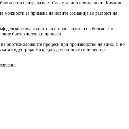
 биогасната централа во с. Сарамзалино и винаријата Камник.
те можности за примена на новите сознанија во развојот на
мјоделско-сточарски отпад и производство на биогас. По
ди овие биотехнолошки процеси.
е на биотехнолошките процеси при производство на вино. И во
ската индустрија. На крајот, домаќините ги почестија
искусии.