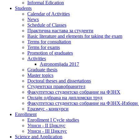
Informal Edication
Students
Calendar of Activities
News
Schedule of Classes
Практична настава за студенти
Basic literature and elements for taking the exam
Terms for consultation
Terms for exams
Promotion of graduates
Activities
Agronomijada 2017
Graduate thesis
Master topics
Doctoral theses and dissertations
Студентски правобранител
Факултетско студентско собрание на ФЗНХ
Онлајн одбрана на дипломски труд
Факултетско студентско собрание на ФЗНХ-Избор
Еразмус - конкурси
Enrollment
Enrollment I Cycle studies
Уписи - II Циклус
Уписи - III Циклус
Science and Application