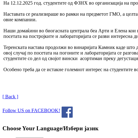
На 12.12.2025 год. студентите од ФЗНХ во организација на про
Наставата се реализираше во рамки на предметот ГМО, а целта 
овие компании.
Наши домаќини во биогасната централа беа Арти и Елена кои г
посетата на постројките и лабораторијата се разви интересна 
Теренската настава продолжи во винаријата Камник каде што д
овој случај по посетата на погоните и лабораторијата се разг
студентите со дел од својот вински асортиман преку дегустаци
Особено треба да се истакне големиот интерес на студентите в
[ Back ]
Follow US on FACEBOOK!
Choose Your Language/Избери јазик