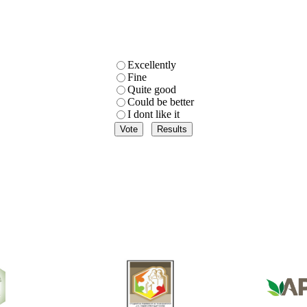
Excellently
Fine
Quite good
Could be better
I dont like it