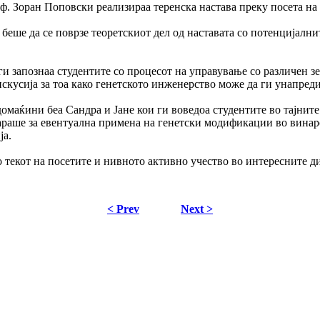
ф. Зоран Поповски реализираа теренска настава преку посета на
беше да се поврзе теоретскиот дел од наставата со потенцијални
и запознаа студентите со процесот на управување со различен зе
дискусија за тоа како генетското инженерство може да ги унапре
омаќини беа Сандра и Јане кои ги воведоа студентите во тајнит
овараше за евентуална примена на генетски модификации во винар
ја.
о текот на посетите и нивното активно учество во интересните д
< Prev
Next >