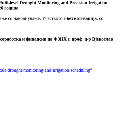
i-level Drought Monitoring and Precision Irrigation
26 година
.
вање со наводнување. Учеството е
без котизација
, со
 соработка и финансии на ФЗНХ
и
проф. д-р Вјекослав
cale-drought-monitoring-and-irrigation-scheduling
"