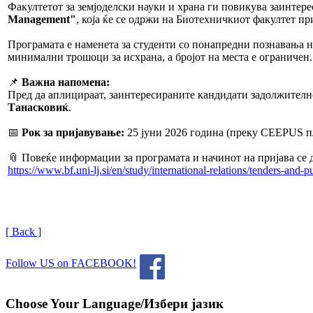
Факултетот за земјоделски науки и храна ги повикува заинтере
Management"
, која ќе се одржи на Биотехничкиот факултет п
Програмата е наменета за студенти со понапредни познавања 
минимални трошоци за исхрана, а бројот на места е ограничен.
📌
Важна напомена:
Пред да аплицираат, заинтересираните кандидати задолжително
Танасковиќ
.
📅
Рок за пријавување:
25 јуни 2026 година (преку CEEPUS п
📎 Повеќе информации за програмата и начинот на пријава се 
https://www.bf.uni-lj.si/en/study/international-relations/tenders-a
[ Back ]
Follow US on FACEBOOK!
Choose Your Language/Избери јазик