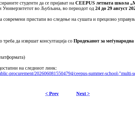
сираните студенти да се пријават на
CEEPUS летната школа „Mult
ри Универзитетот во Љубљана, во периодот од
24 до 29 август 20
на современи пристапи во следење на сушата и прецизно управу
 треба да извршат консултација со
Продеканот за меѓународна
латформата)
достапни на следниот линк:
nd-public-procurement/2026060815504794/ceepus-summer-school-"multi-s
< Prev
Next >