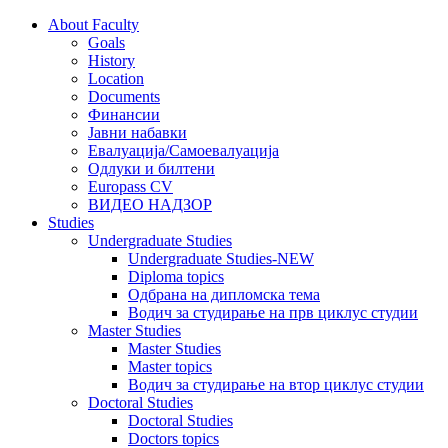
About Faculty
Goals
History
Location
Documents
Финансии
Јавни набавки
Евалуација/Самоевалуација
Одлуки и билтени
Europass CV
ВИДЕО НАДЗОР
Studies
Undergraduate Studies
Undergraduate Studies-NEW
Diploma topics
Одбрана на дипломска тема
Водич за студирање на прв циклус студии
Master Studies
Master Studies
Master topics
Водич за студирање на втор циклус студии
Doctoral Studies
Doctoral Studies
Doctors topics