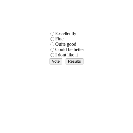
Excellently
Fine
Quite good
Could be better
I dont like it