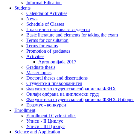
Informal Edication
Students
Calendar of Activities
News
Schedule of Classes
Практична настава за студенти
Basic literature and elements for taking the exam
Terms for consultation
Terms for exams
Promotion of graduates
Activities
Agronomijada 2017
Graduate thesis
Master topics
Doctoral theses and dissertations
Студентски правобранител
Факултетско студентско собрание на ФЗНХ
Онлајн одбрана на дипломски труд
Факултетско студентско собрание на ФЗНХ-Избор
Еразмус - конкурси
Enrollment
Enrollment I Cycle studies
Уписи - II Циклус
Уписи - III Циклус
Science and Application