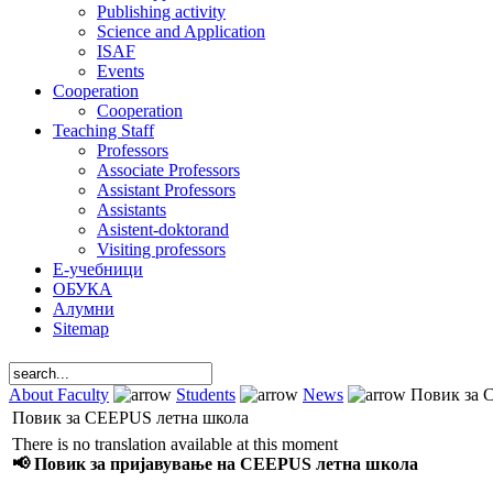
Publishing activity
Science and Application
ISAF
Events
Cooperation
Cooperation
Teaching Staff
Professors
Associate Professors
Assistant Professors
Assistants
Asistent-doktorand
Visiting professors
Е-учебници
ОБУКА
Алумни
Sitemap
About Faculty
Students
News
Повик за 
Повик за CEEPUS летна школа
There is no translation available at this moment
📢
Повик за пријавување на CEEPUS летна школа