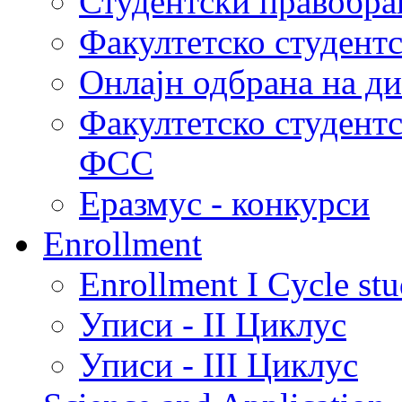
Студентски правобра
Факултетско студент
Онлајн одбрана на д
Факултетско студент
ФСС
Еразмус - конкурси
Enrollment
Enrollment I Cycle stu
Уписи - II Циклус
Уписи - III Циклус