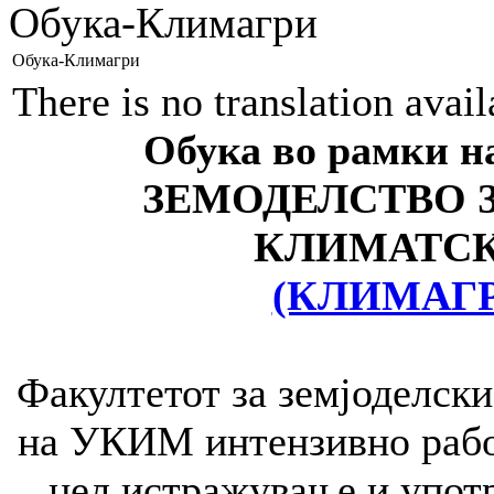
Обука-Климагри
Обука-Климагри
There is no translation avai
Обука во рамки 
ЗЕМОДЕЛСТВО 
КЛИМАТС
(КЛИМАГР
Факултетот за земјоделски
на УКИМ интензивно рабо
цел истражување и употр