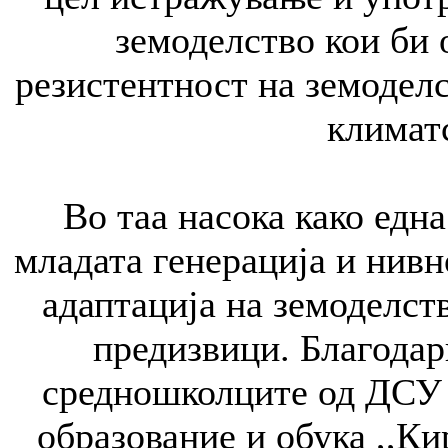
земоделство кои би
резистентност на земоделс
климат
Во таа насока како едн
младата генерација и нивн
адаптација на земоделст
предизвици. Благодар
средношколците од ДСУ 
образование и обука ,,К