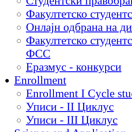
Студентски правобра
Факултетско студент
Онлајн одбрана на д
Факултетско студент
ФСС
Еразмус - конкурси
Enrollment
Enrollment I Cycle stu
Уписи - II Циклус
Уписи - III Циклус