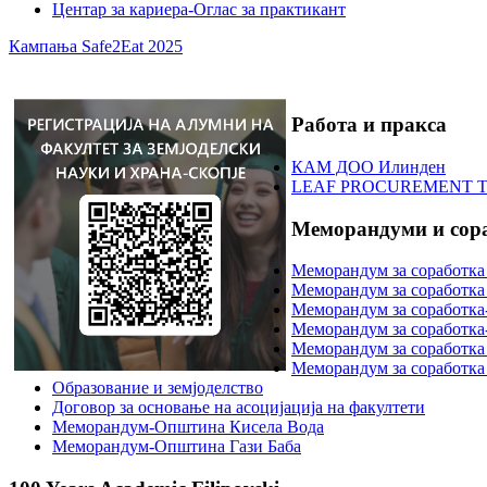
Центар за кариера-Оглас за практикант
Кампања Safe2Eat 2025
Работа и пракса
КАМ ДОО Илинден
LEAF PROCUREMENT 
Меморандуми и сор
Меморандум за соработк
Меморандум за соработка 
Меморандум за сорабо
Меморандум за соработка
Меморандум за соработ
Меморандум за соработк
Образование и земјоделство
Договор за основање на асоцијација на факултети
Меморандум-Општина Кисела Вода
Меморандум-Општина Гази Баба