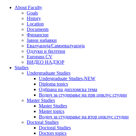
About Faculty
Goals
History
Location
Documents
Финансии
Јавни набавки
Евалуација/Самоевалуација
Одлуки и билтени
Europass CV
ВИДЕО НАДЗОР
Studies
Undergraduate Studies
Undergraduate Studies-NEW
Diploma topics
Одбрана на дипломска тема
Водич за студирање на прв циклус студии
Master Studies
Master Studies
Master topics
Водич за студирање на втор циклус студии
Doctoral Studies
Doctoral Studies
Doctors topics