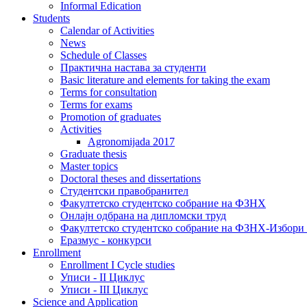
Informal Edication
Students
Calendar of Activities
News
Schedule of Classes
Практична настава за студенти
Basic literature and elements for taking the exam
Terms for consultation
Terms for exams
Promotion of graduates
Activities
Agronomijada 2017
Graduate thesis
Master topics
Doctoral theses and dissertations
Студентски правобранител
Факултетско студентско собрание на ФЗНХ
Онлајн одбрана на дипломски труд
Факултетско студентско собрание на ФЗНХ-Избор
Еразмус - конкурси
Enrollment
Enrollment I Cycle studies
Уписи - II Циклус
Уписи - III Циклус
Science and Application