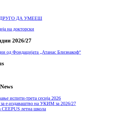
А ДРУГО ДА УМЕЕШ
ија на докторски
дии 2026/27
ии од Фондацијата „Атанас Близнакоф“
us
 News
ање испити-трета сесија 2026
 за е-издаваштво на УКИМ за 2026/27
а CEEPUS летна школа