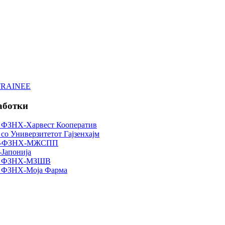
TRAINEE
аботки
а ФЗНХ-Харвест Кооператив
со Универзитетот Гајзенхајм
тка-ФЗНХ-МЖСПП
-Јапонија
ка ФЗНХ-МЗШВ
а ФЗНХ-Моја Фарма