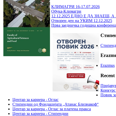
КЛИМАГРИ 16-17.07.2026
Обука-Климагри
12.12.2025 ЕДНО Е ДА ЗНАЕШ, 
Отворен ден на УКИМ 12.12.2025
Прва заедничка годишна конференц
Стипен
Стипенд
Erazm
Erazmus
Recent
Пријавув
Конкурс
Повик з
Центар за кариера - Оглас
Стипендии од Фондацијата „Атанас Близнакоф“
Центар за кариера - Оглас за платена пракса
Центар за кариера - Стипендии