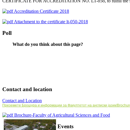
CERTIFICATE FOR ACCREDITATION NO.
LT-о5о, to fulfill 
Accreditation Certificate 2018
Attachment to the certificate lt-050-2018
Poll
What do you think about this page?
Contact and location
Contact and Location
Преземете Брошура и информации за Факултетот на англиски јазик/Brochure a
Brochure-Faculty of Agricultural Sciences and Food
Events