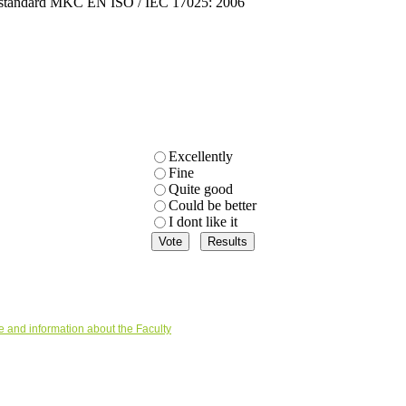
the standard MKC EN ISO / IEC 17025: 2006
Excellently
Fine
Quite good
Could be better
I dont like it
nd information about the Faculty