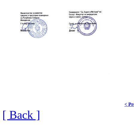
< Pr
[ Back ]