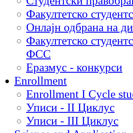
Студентски правобра
Факултетско студент
Онлајн одбрана на д
Факултетско студент
ФСС
Еразмус - конкурси
Enrollment
Enrollment I Cycle stu
Уписи - II Циклус
Уписи - III Циклус