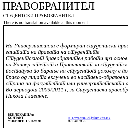
ПРАВОБРАНИТЕЛ
СТУДЕНТСКИ ПРАВОБРАНИТЕЛ
There is no translation available at this moment
На Универзитетот е формиран студентски пра
заштита на правата на студентите.
Студентскиот правобранител работи врз осно
на Универзитетот и Правилникот за студентск
постапува по барање на студентот доколку е по
право од лицата вклучени во наставно-образовни
страна на факултетот или универзитетската 
Во периодот 2009/2011 г, за Студентски правоб
Никола Главинче.
ВЕБ ЛОКАЦИЈА
:
КОНТАКТ
:
st_pravobranitel@ukim.edu.mk
МОБИЛЕН ТЕЛЕФОН
072 30 20 20