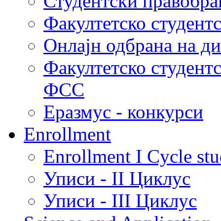
Студентски правобра
Факултетско студент
Онлајн одбрана на д
Факултетско студент
ФСС
Еразмус - конкурси
Enrollment
Enrollment I Cycle stu
Уписи - II Циклус
Уписи - III Циклус