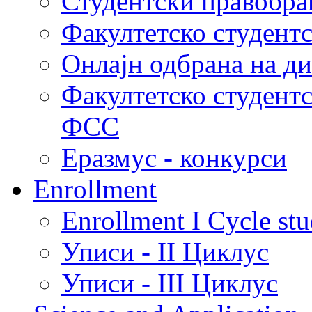
Студентски правобра
Факултетско студент
Онлајн одбрана на д
Факултетско студент
ФСС
Еразмус - конкурси
Enrollment
Enrollment I Cycle stu
Уписи - II Циклус
Уписи - III Циклус