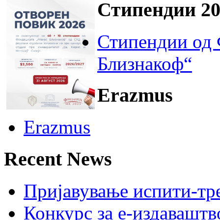
Стипендии 20
Стипендии од 
Близнакоф“
Erazmus
Erazmus
Recent News
Пријавување испити-тре
Конкурс за е-издавашт