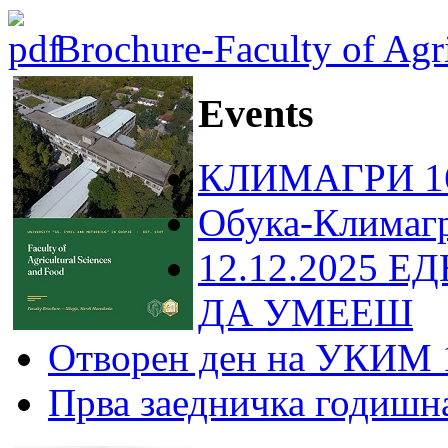
Brochure-Faculty of Agri
Events
КЛИМАГРИ 16
Обука-Климаг
12.12.2025 Е
ДА УМЕЕШ
Отворен ден на УКИМ 
Прва заедничка годишн