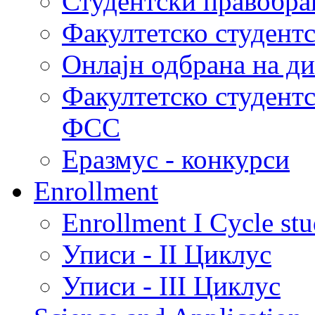
Студентски правобра
Факултетско студент
Онлајн одбрана на д
Факултетско студент
ФСС
Еразмус - конкурси
Enrollment
Enrollment I Cycle stu
Уписи - II Циклус
Уписи - III Циклус