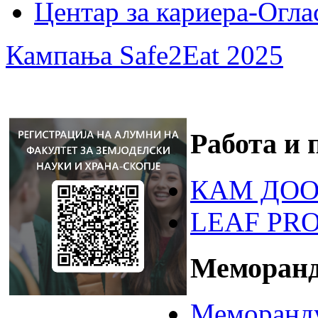
Центар за кариера-Огла
Кампања Safe2Eat 2025
Работа и 
КАМ ДОО
LEAF PR
Меморанд
Меморанду