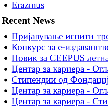
Erazmus
Recent News
Пријавување испити-тре
Конкурс за е-издавашт
Повик за CEEPUS летн
Центар за кариера - Огл
Стипендии од Фондациј
Центар за кариера - Огл
Центар за кариера - Ст