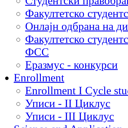
Студентски правобра
Факултетско студент
Онлајн одбрана на д
Факултетско студент
ФСС
Еразмус - конкурси
Enrollment
Enrollment I Cycle stu
Уписи - II Циклус
Уписи - III Циклус