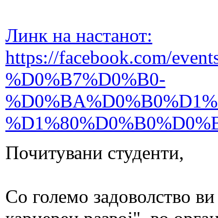
Линк на настанот:
https://facebook.com/
%D0%B7%D0%B0-
%D0%BA%D0%B0%D1%
%D1%80%D0%B0%D0%B7
Почитувани студенти,
Со големо задоволство ви