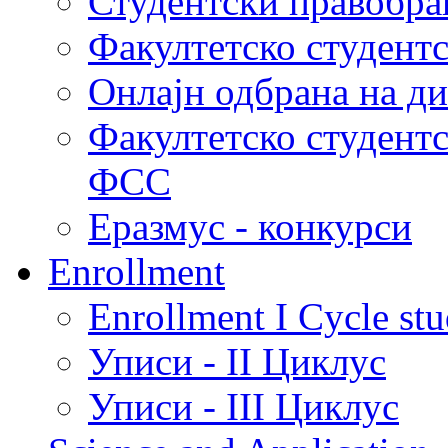
Студентски правобра
Факултетско студент
Онлајн одбрана на д
Факултетско студент
ФСС
Еразмус - конкурси
Enrollment
Enrollment I Cycle stu
Уписи - II Циклус
Уписи - III Циклус