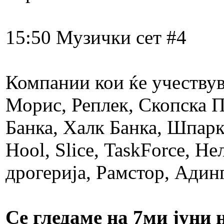
15:50 ​Музички сет #4
Компании кои ќе учествув
Морис, Реплек, Скопска 
Банка, Халк Банка, Шпарк
Hool, Slice, TaskForce, Не
дрогерија, Рамстор, Адин
Се гледаме на 7ми јуни