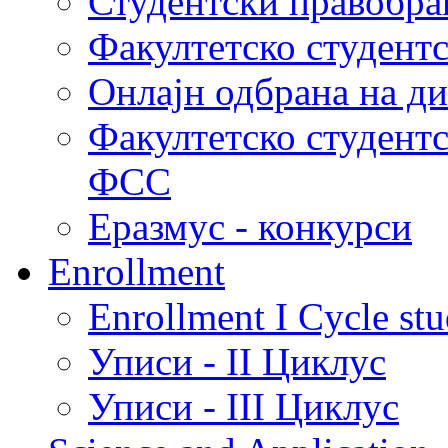
Студентски правобра
Факултетско студент
Онлајн одбрана на д
Факултетско студент
ФСС
Еразмус - конкурси
Enrollment
Enrollment I Cycle stu
Уписи - II Циклус
Уписи - III Циклус