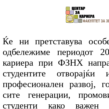
Ќе ни претставува особ
одбележиме периодот 20
кариера при ФЗНХ напра
студентите отворајќ
професионален развој, г
сите генерации, промов
студенти како важен 