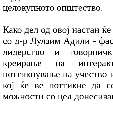
целокупното општество.
Како дел од овој настан ќе
со д-р Лулзим Адили
-
фас
лидерство и говорнич
креирање на интерак
поттикнување на учество 
кој ќе ве поттикне да с
можности со цел донесива