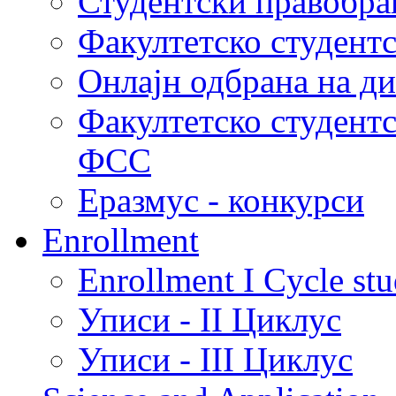
Студентски правобра
Факултетско студент
Онлајн одбрана на д
Факултетско студент
ФСС
Еразмус - конкурси
Enrollment
Enrollment I Cycle stu
Уписи - II Циклус
Уписи - III Циклус