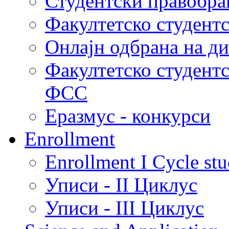
Студентски правобра
Факултетско студент
Онлајн одбрана на д
Факултетско студент
ФСС
Еразмус - конкурси
Enrollment
Enrollment I Cycle stu
Уписи - II Циклус
Уписи - III Циклус