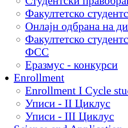
Студентски правобра
Факултетско студент
Онлајн одбрана на д
Факултетско студент
ФСС
Еразмус - конкурси
Enrollment
Enrollment I Cycle stu
Уписи - II Циклус
Уписи - III Циклус