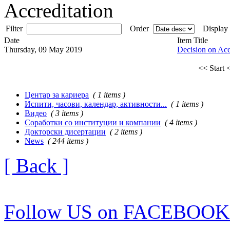
Accreditation
Filter
Order
Display
Date
Item Title
Thursday, 09 May 2019
Decision on Acc
<< Start
<
Центар за кариера
( 1 items )
Испити, часови, календар, активности...
( 1 items )
Видео
( 3 items )
Соработки со институции и компании
( 4 items )
Докторски дисертации
( 2 items )
News
( 244 items )
[ Back ]
Follow US on FACEBOOK