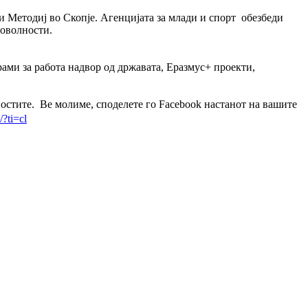
и Методиј во Скопје. Агенцијата за млади и спорт обезбеди
ни центри и понуди за младински поволности.
рами за работа надвор од државата, Еразмус+ проекти,
ностите. Ве молиме, споделете го Facebook настанот на вашите
?ti=cl