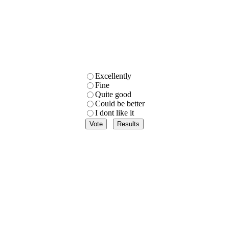
Excellently
Fine
Quite good
Could be better
I dont like it