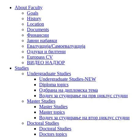
About Faculty
Goals
History
Location
Documents
Финансии
Јавни набавки
Евалуација/Самоевалуација
Одлуки и билтени
Europass CV
ВИДЕО НАДЗОР
Studies
Undergraduate Studies
Undergraduate Studies-NEW
Diploma topics
Одбрана на дипломска тема
Водич за студирање на прв циклус студии
Master Studies
Master Studies
Master topics
Водич за студирање на втор циклус студии
Doctoral Studies
Doctoral Studies
Doctors topics