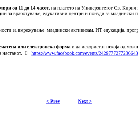
мври од 11 до 14 часот,
на платото на Универзитетот Св. Кирил 
ганизации, агенции за вработување, едукатив
жности за вмрежување, младински активизам, ИТ едукација, прог
и доусовршување.
ечатена или електронска форма
и да искористат некоја од мож
а настанот.

https://www.facebook.com/events/2429777277236643/
< Prev
Next >