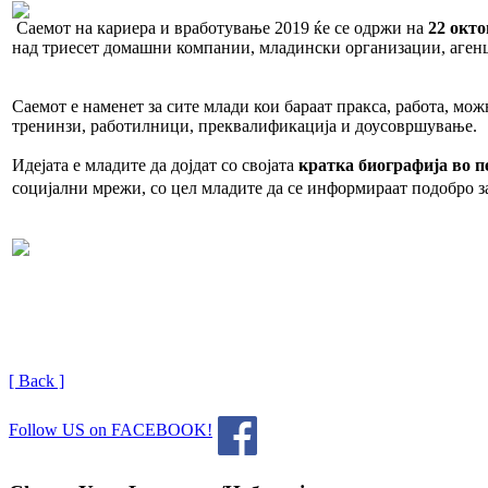
Саемот на кариера и вработување 2019 ќе се одржи на
22 окто
над триесет домашни компании, младински ор
Саемот е наменет за сите млади кои бараат пракса, работа, мо
тренинзи, работилници, преквалификација 
Идејата е младите да дојдат со својата
кратка биографија во п
социјални мрежи, со цел младите да се информираат подобро з
[ Back ]
Follow US on FACEBOOK!