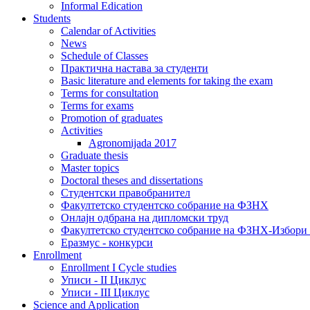
Informal Edication
Students
Calendar of Activities
News
Schedule of Classes
Практична настава за студенти
Basic literature and elements for taking the exam
Terms for consultation
Terms for exams
Promotion of graduates
Activities
Agronomijada 2017
Graduate thesis
Master topics
Doctoral theses and dissertations
Студентски правобранител
Факултетско студентско собрание на ФЗНХ
Онлајн одбрана на дипломски труд
Факултетско студентско собрание на ФЗНХ-Избор
Еразмус - конкурси
Enrollment
Enrollment I Cycle studies
Уписи - II Циклус
Уписи - III Циклус
Science and Application