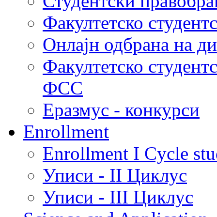
Студентски правобра
Факултетско студент
Онлајн одбрана на д
Факултетско студент
ФСС
Еразмус - конкурси
Enrollment
Enrollment I Cycle stu
Уписи - II Циклус
Уписи - III Циклус