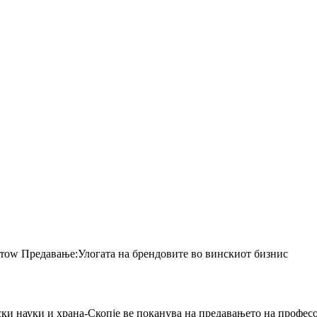
Предавање:Улогата на брендовите во винскиот бизнис
лски науки и храна-Скопје ве поканува на предавањето на профес