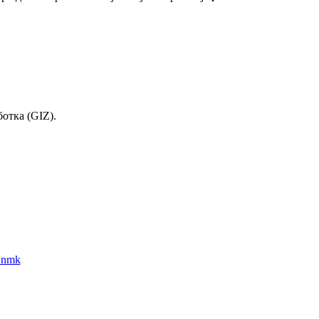
отка (GIZ).
_nmk