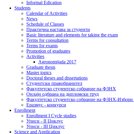
Informal Edication
Students
Calendar of Activities
News
Schedule of Classes
Практична настава за студенти
Basic literature and elements for taking the exam
Terms for consultation
Terms for exams
Promotion of graduates
Activities
Agronomijada 2017
Graduate thesis
Master topics
Doctoral theses and dissertations
Студентски правобранител
Факултетско студентско собрание на ФЗНХ
Онлајн одбрана на дипломски труд
Факултетско студентско собрание на ФЗНХ-Избор
Еразмус - конкурси
Enrollment
Enrollment I Cycle studies
Уписи - II Циклус
Уписи - III Циклус
Science and Application