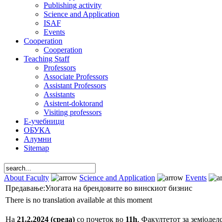
Publishing activity
Science and Application
ISAF
Events
Cooperation
Cooperation
Teaching Staff
Professors
Associate Professors
Assistant Professors
Assistants
Asistent-doktorand
Visiting professors
Е-учебници
ОБУКА
Алумни
Sitemap
About Faculty
Science and Application
Events
Предавање:Улогата на брендовите во винскиот бизнис
There is no translation available at this moment
На
21.2.2024 (среда)
со почеток во
11h
, Факултетот за земјоде