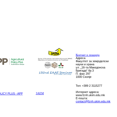
Контакт и локација
Адреса
Факултет за земјоделски
науки и храна
ул. „16-та Македонска
Бригада“ бр.3
П. фах 297
1000 Скопје
Тел: +389 2 3115277
Интернет адреса:
ICY PLUS - APP
ЗАЕМ
www.fznh.ukim.edu.mk
E-пошта:
contact@fznh.ukim.edu.mk