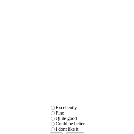
Excellently
Fine
Quite good
Could be better
I dont like it