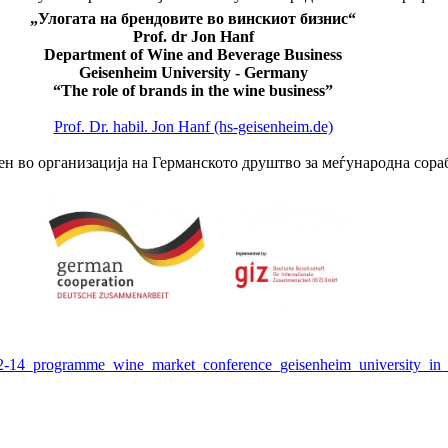
„Улогата на брендовите во винскиот бизнис“
Prof. dr Jon Hanf
Department of Wine and Beverage Business
Geisenheim University - Germany
“The role of brands in the wine business”
Prof. Dr. habil. Jon Hanf (hs-geisenheim.de)
н во организација на Германското друштво за меѓународна сораб
-14_programme_wine_market_conference_geisenheim_university_in