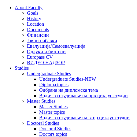
About Faculty
Goals
History
Location
Documents
Финансии
Јавни набавки
Евалуација/Самоевалуација
Одлуки и билтени
Europass CV
ВИДЕО НАДЗОР
Studies
Undergraduate Studies
Undergraduate Studies-NEW
Diploma topics
Одбрана на дипломска тема
Водич за студирање на прв циклус студии
Master Studies
Master Studies
Master topics
Водич за студирање на втор циклус студии
Doctoral Studies
Doctoral Studies
Doctors topics