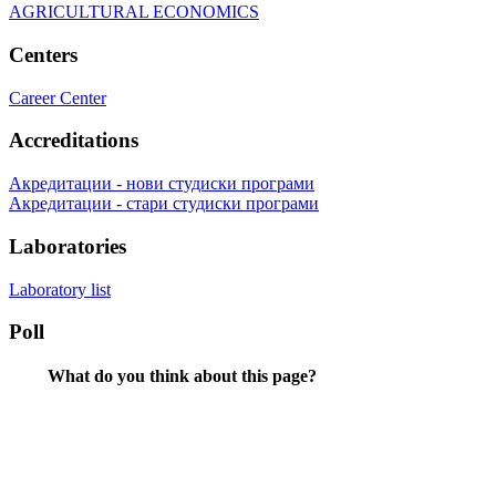
AGRICULTURAL ECONOMICS
Centers
Career Center
Accreditations
Акредитации - нови студиски програми
Акредитации - стари студиски програми
Laboratories
Laboratory list
Poll
What do you think about this page?