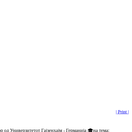
| Print |
ор од Универзитетот Гајзенхајм - Германија 🎓на тема: