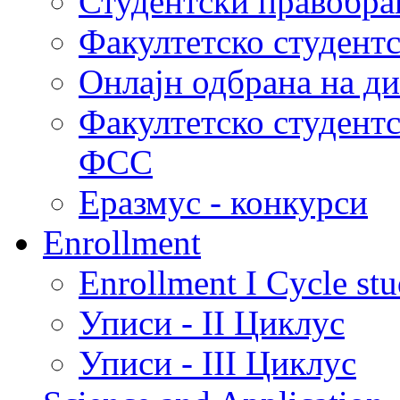
Студентски правобра
Факултетско студент
Онлајн одбрана на д
Факултетско студент
ФСС
Еразмус - конкурси
Enrollment
Enrollment I Cycle stu
Уписи - II Циклус
Уписи - III Циклус