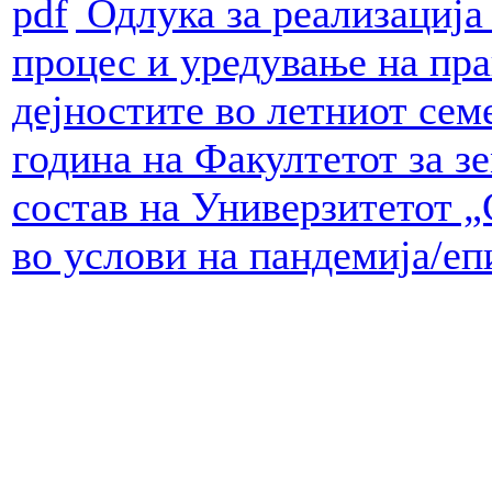
Одлука за реализација
процес и уредување на пр
дејностите во летниот сем
година на Факултетот за з
состав на Универзитетот „
во услови на пандемија/еп