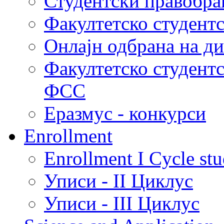
Студентски правобра
Факултетско студент
Онлајн одбрана на д
Факултетско студент
ФСС
Еразмус - конкурси
Enrollment
Enrollment I Cycle stu
Уписи - II Циклус
Уписи - III Циклус