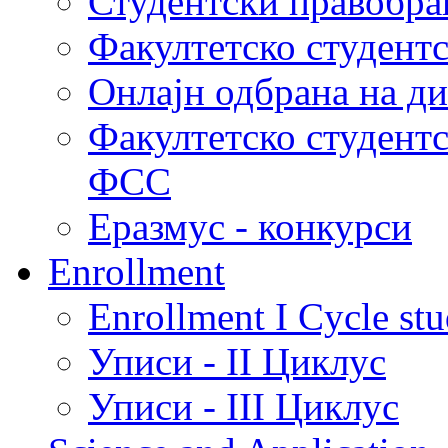
Студентски правобра
Факултетско студент
Онлајн одбрана на д
Факултетско студент
ФСС
Еразмус - конкурси
Enrollment
Enrollment I Cycle stu
Уписи - II Циклус
Уписи - III Циклус