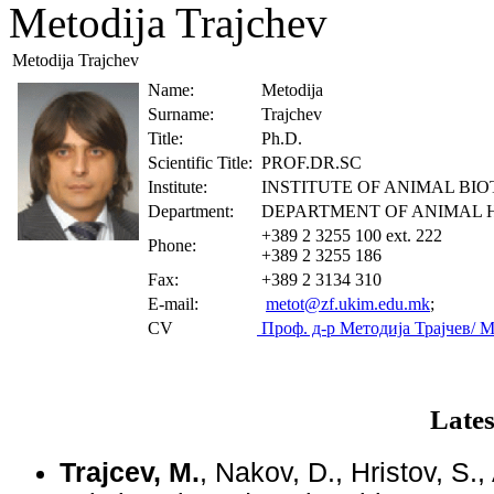
Metodija Trajchev
Metodija Trajchev
Name:
Metodija
Surname:
Trajchev
Title:
Ph.D.
Scientific Title:
PROF.DR.SC
Institute:
INSTITUTE OF ANIMAL B
Department:
DEPARTMENT OF ANIMAL 
+389 2 3255 100 ext. 222
Phone:
+389 2 3255 186
Fax:
+389 2 3134 310
E-mail:
metot@zf.ukim.edu.mk
;
CV
Проф. д-р Методија Трајчев/ Мet
Lates
Trajcev, M.
, Nakov, D., Hristov, S.