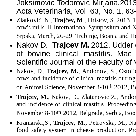
Joksimovic-Todorovic Mirjana.2013.
Acta Veterinaria, Vol. 63, No. 1, 6
Zlatković, N.,
Trajčev, M
., Hristov, S. 2013.
cow's milk. II International Symposium and 
Srpska, March, 26-29, Trebinje, Bosnia and H
Nakov D.,
Trajcev
M
.
2012. Udder q
of bovine clinical mastitis. Mac
Scientific Journal of the Faculty o
Nakov,
D.,
Trajcev,
M.
,
Andonov
, S., Ostoji
cows and incidence of clinical mastitis durin
th
on Animal Science, November 8-10
2012, Be
Trajcev,
M.
,
Nakov,
D., Zlatanovic Z.,
Ando
and incidence of clinical mastitis. Proceedi
th
November 8-10
2012, Belgrade, Serbia, Book
Kramarski,S.,
Trajcev,
M.
, Petrovska, M.,
Na
food safety system in cheese production. P