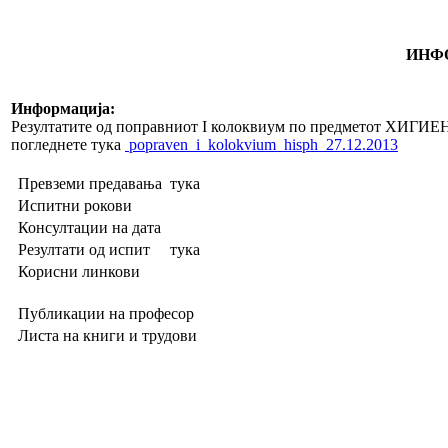
ИНФО
Информација
:
Резултатите од поправниот I колоквиум по предметот 
погледнете тука
popraven_i_kolokvium_hisph_27.12.2013
Превземи предавања
тука
Испитни рокови
Консултации на дата
Резултати од испит
тука
Корисни линкови
Публикации на професор
Листа на книги и трудови