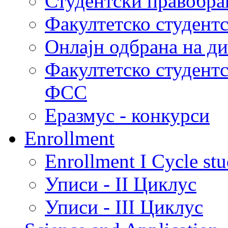
Студентски правобра
Факултетско студент
Онлајн одбрана на д
Факултетско студент
ФСС
Еразмус - конкурси
Enrollment
Enrollment I Cycle stu
Уписи - II Циклус
Уписи - III Циклус