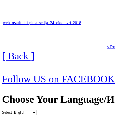
web_rezultati_ispitna_sesija_24_oktomvri_2018
< Pr
[ Back ]
Follow US on FACEBOOK
Choose Your Language/И
Select