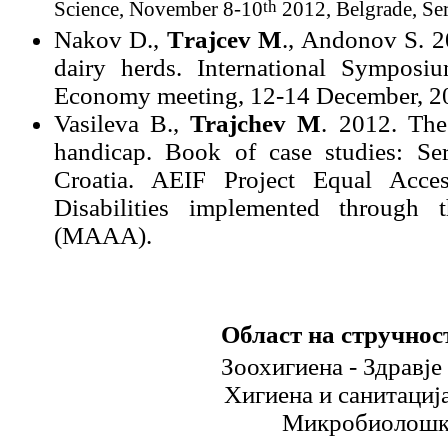
th
Science, November 8-10
2012, Belgrade, Ser
Nakov
D.
,
T
rajcev
M
.
, Andonov
S.
2
dairy herds
.
International
S
ymposi
E
conomy meeting, 12-14
D
ecember, 2
Vasileva
B.,
Trajchev M
.
2012.
The
handicap.
Book of case studies: Ser
Croatia. AEIF
Project Equal Acce
Disabilities
implemented through 
(MAAA).
Област на стручнос
Зоохигиена - Здравје
Хигиена и санитациј
Микробиолошки