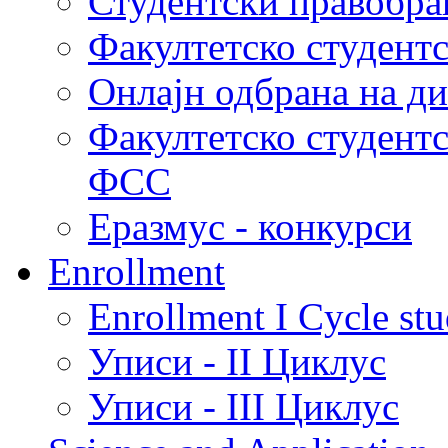
Студентски правобра
Факултетско студент
Онлајн одбрана на д
Факултетско студент
ФСС
Еразмус - конкурси
Enrollment
Enrollment I Cycle stu
Уписи - II Циклус
Уписи - III Циклус