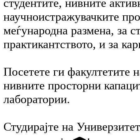
студентите, нивните актив
научноистражувачките прое
меѓународна размена, за с
практикантството, и за к
Посетете ги факултетите н
нивните просторни капаци
лаборатории.
Студирајте на Универзитет