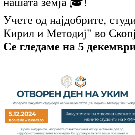
нашата земја 🎓!
Учете од најдобрите, студ
Кирил и Методиј" во Ско
Се гледаме на 5 декември