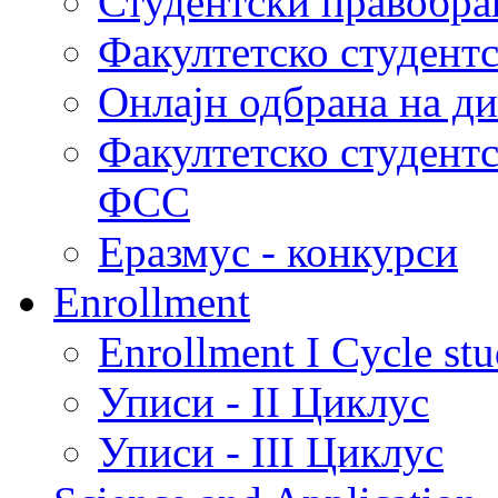
Студентски правобра
Факултетско студент
Онлајн одбрана на д
Факултетско студент
ФСС
Еразмус - конкурси
Enrollment
Enrollment I Cycle stu
Уписи - II Циклус
Уписи - III Циклус