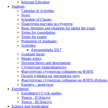
Informal Edication
Students
Calendar of Activities
News
Schedule of Classes
Практична настава за студенти
Basic literature and elements for taking the exam
Terms for consultation
Terms for exams
Promotion of graduates
Activities
Agronomijada 2017
Graduate thesis
Master topics
Doctoral theses and dissertations
Студентски правобранител
Факултетско студентско собрание на ФЗНХ
Онлајн одбрана на дипломски труд
Факултетско студентско собрание на ФЗНХ-Избор
Еразмус - конкурси
Enrollment
Enrollment I Cycle studies
Уписи - II Циклус
Уписи - III Циклус
Science and Application