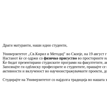
Драги матуранти, наши идни студенти,
Универзитетот ,,Св.Кирил и Методиј" во Скопје, на 19 август
Настанот ќе се одржи со
физичко присуство
во просториите на
Ќе бидат презентирани студиските програми на факултетите, ак
Запознајте ги одблиску професорите и студентите, прашајте се
активности и вклученост во научноистражувачките проекти, доз
Студирајте на Универзитетот со најдолга традиција во нашата з