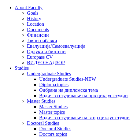
About Faculty
Goals
History
Location
Documents
Финансии
Јавни набавки
Евалуација/Самоевалуација
Одлуки и билтени
Europass CV
ВИДЕО НАДЗОР
Studies
Undergraduate Studies
Undergraduate Studies-NEW
Diploma topics
Одбрана на дипломска тема
Водич за студирање на прв циклус студии
Master Studies
Master Studies
Master topics
Водич за студирање на втор циклус студии
Doctoral Studies
Doctoral Studies
Doctors topics