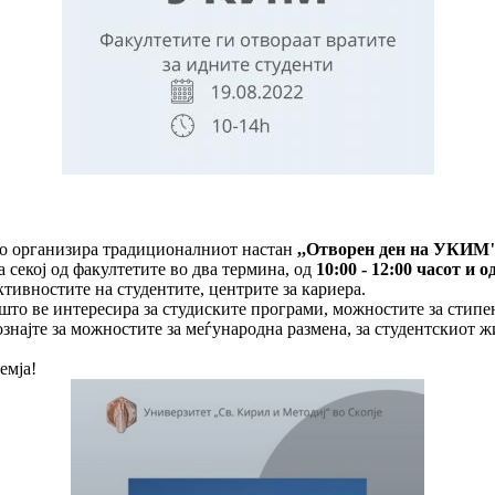
 го организира традиционалниот настан
,,Отворен ден на УКИМ
 секој од факултетите во два термина, од
10:00 - 12:00 часот и о
тивностите на студентите, центрите за кариера.
 што ве интересира за студиските програми, можностите за стип
најте за можностите за меѓународна размена, за студентскиот жи
емја!