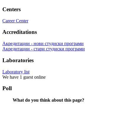
Centers
Career Center
Accreditations
Акредитации - нови студиски програми
Акредитации - стари студиски програми
Laboratories
Laboratory list
We have 1 guest online
Poll
What do you think about this page?