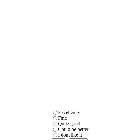
Excellently
Fine
Quite good
Could be better
I dont like it