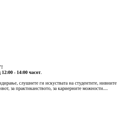
"
!
д 12:00 - 14:00 часот
.
ендирање, слушнете ги искуствата на студентите, нивните
вот, за практиканството, за кариерните можности....