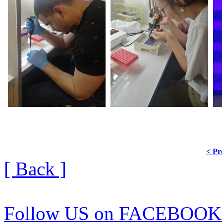
< Pr
[ Back ]
Follow US on FACEBOOK