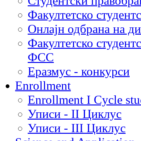
Студентски правобра
Факултетско студент
Онлајн одбрана на д
Факултетско студент
ФСС
Еразмус - конкурси
Enrollment
Enrollment I Cycle stu
Уписи - II Циклус
Уписи - III Циклус