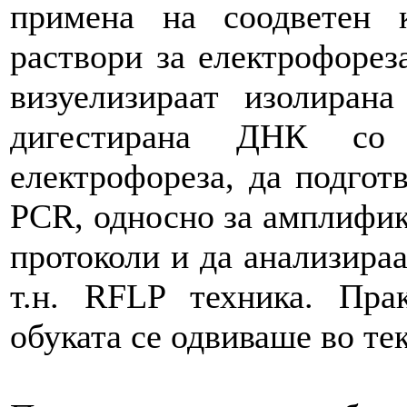
примена на соодветен к
раствори за електрофорез
визуелизираат изолиран
дигестирана ДНК со
електрофореза, да подгот
PCR, односно за амплифик
протоколи и да анализира
т.н. RFLP техника. Пра
обуката се одвиваше во тек