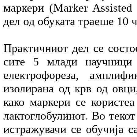
маркери (Marker Assisted
дел од обуката траеше 10 ч
Практичниот дел се состо
сите 5 млади научници 
електрофореза, амплиф
изолирана од крв од овци
како маркери се користеа
лактоглобулинот. Во текот
истражувачи се обучија с