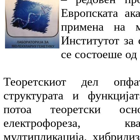
Европската ак
примена на 
Институтот за 
се состоеше од
Теоретскиот дел опф
структурата и функција
потоа теоретски осн
електрофореза, ква
мултипликација, хибридиз