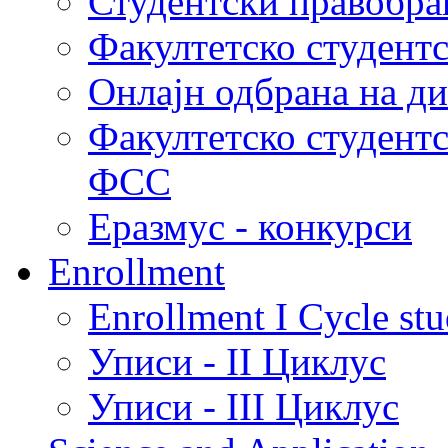
Студентски правобра
Факултетско студент
Онлајн одбрана на д
Факултетско студент
ФСС
Еразмус - конкурси
Enrollment
Enrollment I Cycle stu
Уписи - II Циклус
Уписи - III Циклус