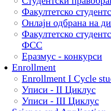
Студентски правобра
Факултетско студент
Онлајн одбрана на д
Факултетско студент
ФСС
Еразмус - конкурси
Enrollment
Enrollment I Cycle stu
Уписи - II Циклус
Уписи - III Циклус