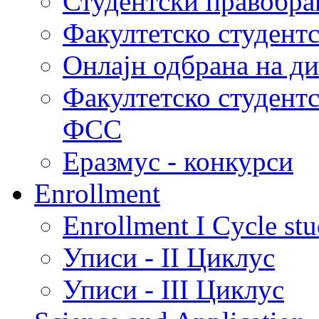
Студентски правобра
Факултетско студент
Онлајн одбрана на д
Факултетско студент
ФСС
Еразмус - конкурси
Enrollment
Enrollment I Cycle stu
Уписи - II Циклус
Уписи - III Циклус