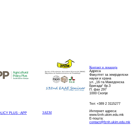
Контакт и локација
Адреса
Факултет за земјоделски
науки и храна
ул. „16-та Македонска
Бригада“ бр.3
П. фах 297
1000 Скопје
Тел: +389 2 3115277
Интернет адреса:
ICY PLUS - APP
ЗАЕМ
www.fznh.ukim.edu.mk
E-пошта:
contact@fznh.ukim.edu.mk