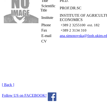
Title
Ph.D.
Scientific
PROF.DR.SC
Title
INSTITUTE OF AGRICUL
Institute
ECONOMICS
Phone
+389 2 3255100 ext
. 182
Fax
+389 2 3134 310
E-mail
ana.simonovska@fznh.ukim.e
CV
[ Back ]
Follow US on FACEBOOK!