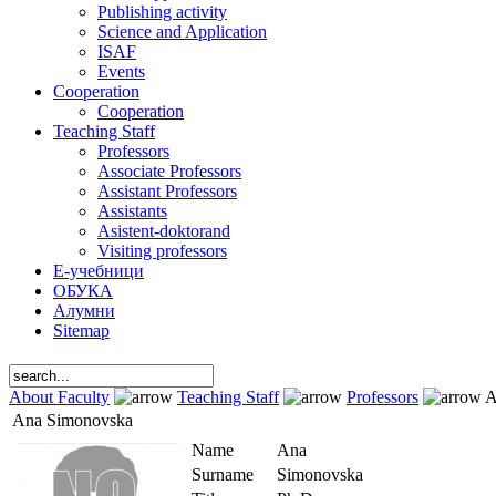
Publishing activity
Science and Application
ISAF
Events
Cooperation
Cooperation
Teaching Staff
Professors
Associate Professors
Assistant Professors
Assistants
Asistent-doktorand
Visiting professors
Е-учебници
ОБУКА
Алумни
Sitemap
About Faculty
Teaching Staff
Professors
A
Ana Simonovska
Name
Ana
Surname
Simonovska