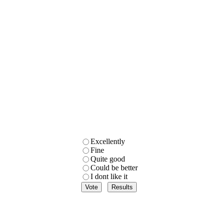
Excellently
Fine
Quite good
Could be better
I dont like it