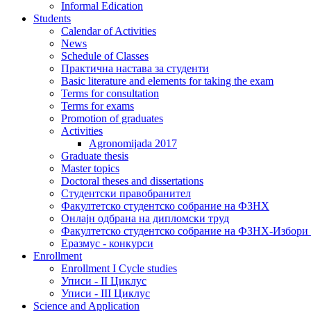
Informal Edication
Students
Calendar of Activities
News
Schedule of Classes
Практична настава за студенти
Basic literature and elements for taking the exam
Terms for consultation
Terms for exams
Promotion of graduates
Activities
Agronomijada 2017
Graduate thesis
Master topics
Doctoral theses and dissertations
Студентски правобранител
Факултетско студентско собрание на ФЗНХ
Онлајн одбрана на дипломски труд
Факултетско студентско собрание на ФЗНХ-Избор
Еразмус - конкурси
Enrollment
Enrollment I Cycle studies
Уписи - II Циклус
Уписи - III Циклус
Science and Application