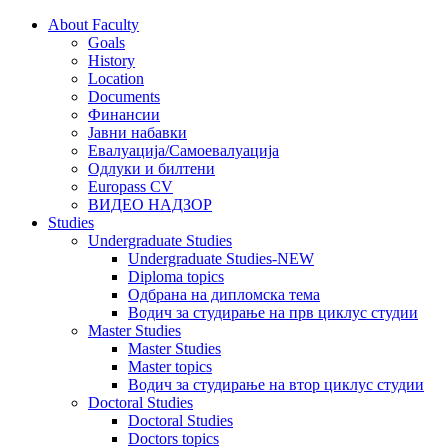
About Faculty
Goals
History
Location
Documents
Финансии
Јавни набавки
Евалуација/Самоевалуација
Одлуки и билтени
Europass CV
ВИДЕО НАДЗОР
Studies
Undergraduate Studies
Undergraduate Studies-NEW
Diploma topics
Одбрана на дипломска тема
Водич за студирање на прв циклус студии
Master Studies
Master Studies
Master topics
Водич за студирање на втор циклус студии
Doctoral Studies
Doctoral Studies
Doctors topics