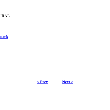
TURAL
du.mk
< Prev
Next >