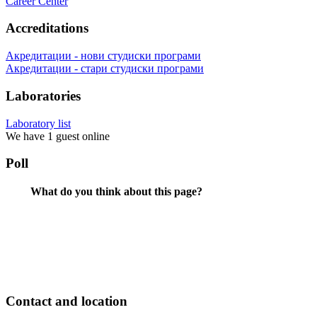
Career Center
Accreditations
Акредитации - нови студиски програми
Акредитации - стари студиски програми
Laboratories
Laboratory list
We have 1 guest online
Poll
What do you think about this page?
Contact and location