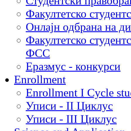
Студентски правобра
Факултетско студент
Онлајн одбрана на д
Факултетско студент
ФСС
Еразмус - конкурси
Enrollment
Enrollment I Cycle stu
Уписи - II Циклус
Уписи - III Циклус