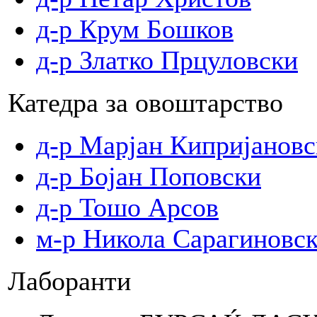
д-р Крум Бошков
д-р Златко Прцуловски
Катедра за овоштарство
д-р Марјан Кипријановс
д-р Бојан Поповски
д-р Тошо Арсов
м-р Никола Сарагиновс
Лаборанти