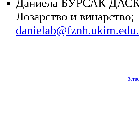
Даниела БУРСАЌ ДА
Лозарство и винарство;
danielab@fznh.ukim.edu
Затв