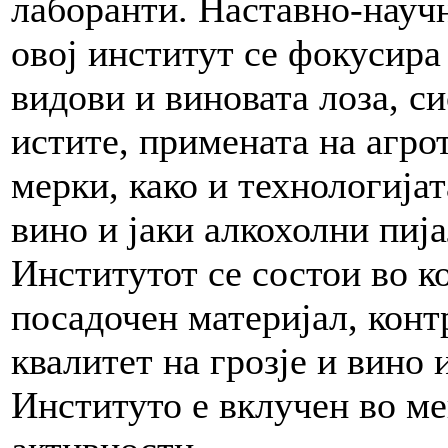
лаборанти. Наставно-научн
овој институт се фокусир
видови и виновата лоза, с
истите, примената на агр
мерки, како и технологија
вино и јаки алкохолни пиј
Институтот се состои во к
посадочен материјал, конт
квалитет на грозје и вино и
Институто е вклучен во м