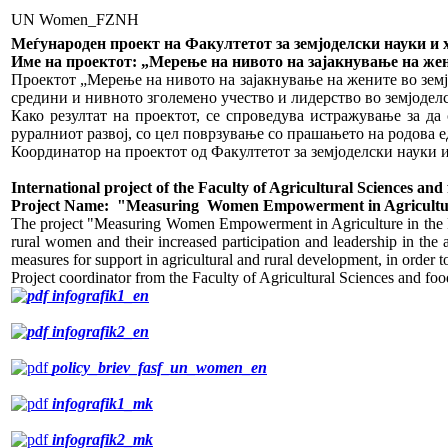
UN Women_FZNH
Меѓународен проект на Факултетот за земјоделски науки и 
Име на проектот: „Мерење на нивото на зајакнување на же
Проектот „Мерење на нивото на зајакнување на жените во земј
средини и нивното зголемено учество и лидерство во земјодел
Како резултат на проектот, се спроведува истражување за да
руралниот развој, со цел поврзување со прашањето на родова 
Координатор на проектот од Факултетот за земјоделски науки
International project of the Faculty of Agricultural Sciences
Project Name: "Measuring Women Empowerment in Agriculture 
The project "Measuring Women Empowerment in Agriculture in the R
rural women and their increased participation and leadership in the
measures for support in agricultural and rural development, in order 
Project coordinator from the Faculty of Agricultural Sciences and fo
infografik1_en
infografik2_en
policy_briev_fasf_un_women_en
infografik1_mk
infografik2_mk