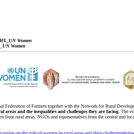
ФЗНХ_UN Women
НХ_UN Women
al Federation of Farmers together with the Network for Rural Developm
al areas and the inequalities and challenges they are facing
. The e
from rural areas, NGOs and representatives from the central and loca
cussion-on-the-role-of-women-in-rural-areas-and-their-challenges#vie