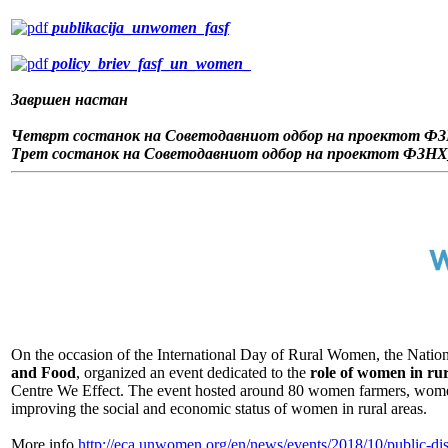
publikacija_unwomen_fasf
policy_briev_fasf_un_women_
Завршен настан
Четврт состанок на Советодавниот одбор на проектот 
Трет состанок на Советодавниот одбор на проектот ФЗ
On the occasion of the International Day of Rural Women, the Nation
and Food
, organized an event dedicated to the
role of women in rur
Centre We Effect. The event hosted around 80 women farmers, women 
improving the social and economic status of women in rural areas.
More info
http://eca.unwomen.org/en/news/events/2018/10/public-dis