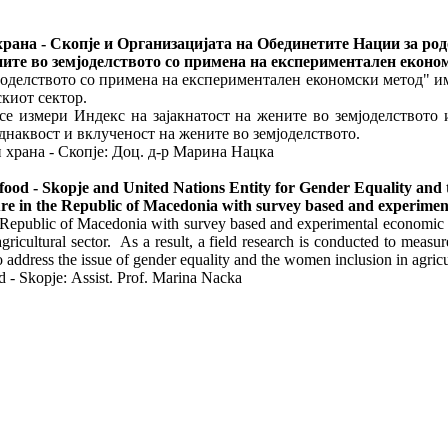
храна - Скопје и Организацијата на Обединетите Нации за ро
ните во земјоделството со примена на експериментален екон
оделството со примена на експериментален економски метод" им
скиот сектор.
 се измери Индекс на зајакнатост на жените во земјоделството 
еднаквост и вклученост на жените во земјоделството.
 и храна - Скопје: Доц. д-р Марина Нацка
 and food - Skopje and United Nations Entity for Gender Equalit
in the Republic of Macedonia with survey based and experime
epublic of Macedonia with survey based and experimental economic m
 agricultural sector. As a result, a field research is conducted to m
to address the issue of gender equality and the women inclusion in agric
od - Skopje: Assist. Prof. Marina Nacka