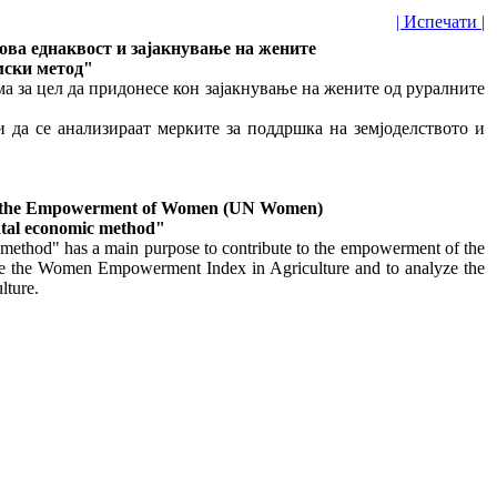
| Испечати |
дова еднаквост и зајакнување на жените
омски метод"
а за цел да придонесе кон зајакнување на жените од руралните
и да се анализираат мерките за поддршка на земјоделството и
y and the Empowerment of Women (UN Women)
ntal economic method"
ethod" has a main purpose to contribute to the empowerment of the
easure the Women Empowerment Index in Agriculture and to analyze the
ulture.