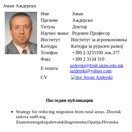
Јован Аждерски
Име
Јован
Презиме
Аждерски
Титула
Доктор
Научно звање
Редовен Професор
Институт
Институт за агроекономика
Катедра
Катедра за рурален развој
Телефон
+389 2 3255100 лок.377
Факс
+389 2 3134 310
azderski@fznh.ukim.edu.mk
Е-пошта
jazderski@yahoo.com
CV
Јovan Аzderski
Последни публикации
Strategy for reducing migration from rural
areas.
Zbornik
radova sa40-tog
Znanstvenogskupahrvatskihagronoma,Opatija,Hrvatska