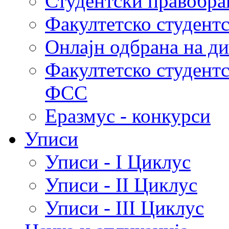
Студентски правобра
Факултетско студент
Онлајн одбрана на д
Факултетско студент
ФСС
Еразмус - конкурси
Уписи
Уписи - I Циклус
Уписи - II Циклус
Уписи - III Циклус