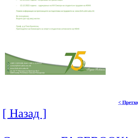
< Претх
[ Назад ]