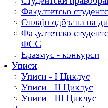
Студентски правобра
Факултетско студент
Онлајн одбрана на д
Факултетско студент
ФСС
Еразмус - конкурси
Уписи
Уписи - I Циклус
Уписи - II Циклус
Уписи - III Циклус