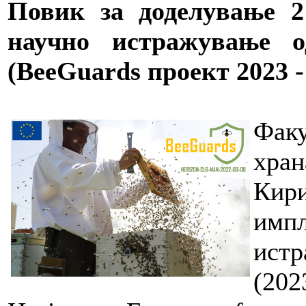
Повик за доделување 2
научно истражување о
(
BeeGuards
проект 2023 -
Факу
хран
Кир
имп
ист
(20