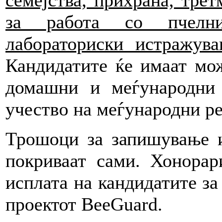
семејства, прихрана, трет
за работа со пчелни
лабораториски истражува
Кандидатите ќе имаат мож
домашни и меѓународни 
учество на меѓународни ре
Трошоци за запишување и
покриваат сами. Хонорар
исплата на кандидатите за
проектот BeeGuard.