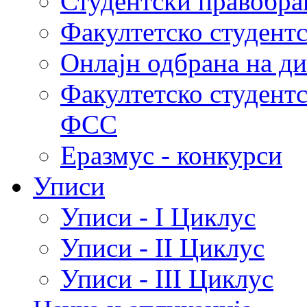
Студентски правобра
Факултетско студент
Онлајн одбрана на д
Факултетско студент
ФСС
Еразмус - конкурси
Уписи
Уписи - I Циклус
Уписи - II Циклус
Уписи - III Циклус