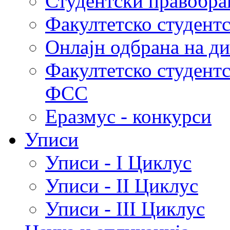
Студентски правобра
Факултетско студент
Онлајн одбрана на д
Факултетско студент
ФСС
Еразмус - конкурси
Уписи
Уписи - I Циклус
Уписи - II Циклус
Уписи - III Циклус