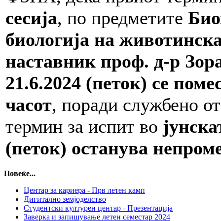
сесија
, по предметите
Био
биологија на животинска
наставник проф. д-р Зор
21.6.2024 (петок) се поме
часот
, поради службено от
термин за испит во
јунска
(петок) останува непром
Повеќе...
Центар за кариера - Прв летен камп
Дигитално земјоделство
Студентски културен центар - Презентација
Заверка и запишување летен семестар 2024