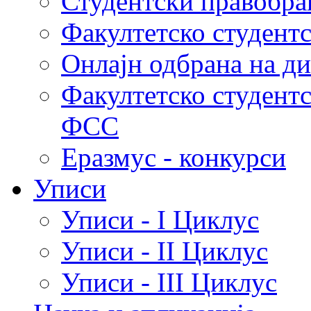
Студентски правобра
Факултетско студент
Онлајн одбрана на д
Факултетско студент
ФСС
Еразмус - конкурси
Уписи
Уписи - I Циклус
Уписи - II Циклус
Уписи - III Циклус