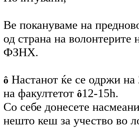
Ве покануваме на преднов
од страна на волонтерите 
ФЗНХ.
Настанот ќе се одржи на 
ô
на факултетот
12-15h.
ô
Со себе донесете насмеани
нешто кеш за учество во л