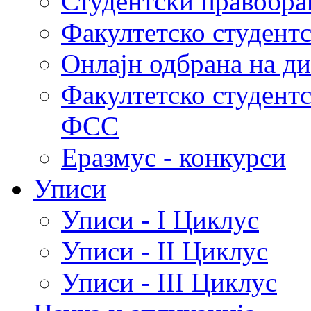
Студентски правобра
Факултетско студент
Онлајн одбрана на д
Факултетско студент
ФСС
Еразмус - конкурси
Уписи
Уписи - I Циклус
Уписи - II Циклус
Уписи - III Циклус