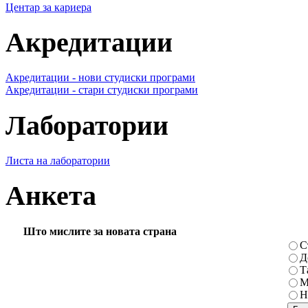
Центар за кариера
Акредитации
Акредитации - нови студиски програми
Акредитации - стари студиски програми
Лаборатории
Листа на лаборатории
Анкета
Што мислите за новата страна
С
Д
Т
М
Н