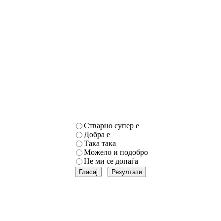
Стварно супер е
Добра е
Така така
Можело и подобро
Не ми се допаѓа