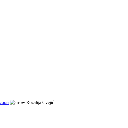
сори
Rozalija Cvejić