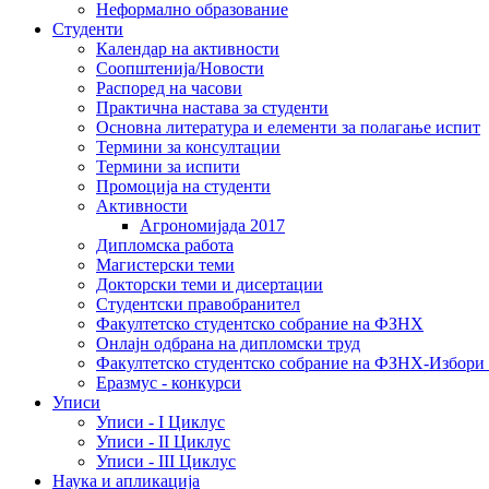
Неформално образование
Студенти
Календар на активности
Соопштенија/Новости
Распоред на часови
Практична настава за студенти
Основна литература и елементи за полагање испит
Термини за консултации
Термини за испити
Промоција на студенти
Активности
Агрономијада 2017
Дипломска работа
Магистерски теми
Докторски теми и дисертации
Студентски правобранител
Факултетско студентско собрание на ФЗНХ
Онлајн одбрана на дипломски труд
Факултетско студентско собрание на ФЗНХ-Избор
Еразмус - конкурси
Уписи
Уписи - I Циклус
Уписи - II Циклус
Уписи - III Циклус
Наука и апликација