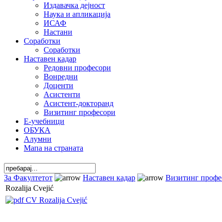
Издавачка дејност
Наука и апликација
ИСАФ
Настани
Соработки
Соработки
Наставен кадар
Редовни професори
Вонредни
Доценти
Асистенти
Асистент-докторанд
Визитинг професори
Е-учебници
ОБУКА
Алумни
Мапа на страната
За Факултетот
Наставен кадар
Визитинг профе
Rozalija Cvejić
CV Rozalija Cvejić