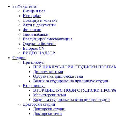
За Факултетот
Визија и цел
Историјат
Локација и контакт
Акти и документи
Финансии
Јавни набавки
Евалуација/Самоевалуација
Одлуки и билтени
Europass CV
ВИДЕО НАДЗОР
Студии
Прв циклус
ПРВ ЦИКЛУС-НОВИ СТУДИСКИ ПРОГРА
Дипломски теми
Одбрана на дипломска тема
Водич за студирање на прв циклус студии
Втор циклус
ВТОР ЦИКЛУС-НОВИ СТУДИСКИ ПРОГР
Магистерски теми
Водич за студирање на втор циклус студии
Докторски студии
Докторски студии
Докторски теми