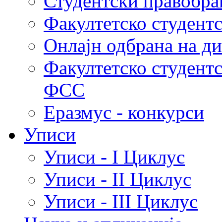
Студентски правобра
Факултетско студент
Онлајн одбрана на д
Факултетско студент
ФСС
Еразмус - конкурси
Уписи
Уписи - I Циклус
Уписи - II Циклус
Уписи - III Циклус