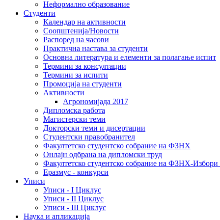
Неформално образование
Студенти
Календар на активности
Соопштенија/Новости
Распоред на часови
Практична настава за студенти
Основна литература и елементи за полагање испит
Термини за консултации
Термини за испити
Промоција на студенти
Активности
Агрономијада 2017
Дипломска работа
Магистерски теми
Докторски теми и дисертации
Студентски правобранител
Факултетско студентско собрание на ФЗНХ
Онлајн одбрана на дипломски труд
Факултетско студентско собрание на ФЗНХ-Избор
Еразмус - конкурси
Уписи
Уписи - I Циклус
Уписи - II Циклус
Уписи - III Циклус
Наука и апликација