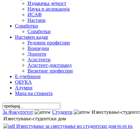
Издавачка дејност
Наука и апликација
ИСАФ
Настани
Соработки
Соработки
Наставен кадар
Редовни професори
Вонредни
Доценти
Асистенти
Асистент-докторанд
Визитинг професори
Е-учебници
ОБУКА
Алумни
Мапа на страната
За Факултетот
Студенти
Известување-студентс
Известување-студентски дом
Известување за сместување во студентски дом
96.06 Kb