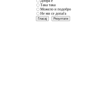
Добра е
Така така
Можело и подобро
Не ми се допаѓа