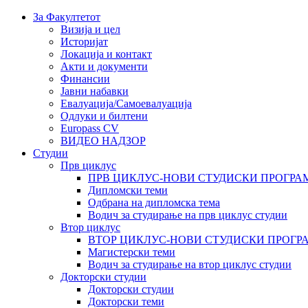
За Факултетот
Визија и цел
Историјат
Локација и контакт
Акти и документи
Финансии
Јавни набавки
Евалуација/Самоевалуација
Одлуки и билтени
Europass CV
ВИДЕО НАДЗОР
Студии
Прв циклус
ПРВ ЦИКЛУС-НОВИ СТУДИСКИ ПРОГРА
Дипломски теми
Одбрана на дипломска тема
Водич за студирање на прв циклус студии
Втор циклус
ВТОР ЦИКЛУС-НОВИ СТУДИСКИ ПРОГР
Магистерски теми
Водич за студирање на втор циклус студии
Докторски студии
Докторски студии
Докторски теми