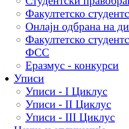
Студентски правобра
Факултетско студент
Онлајн одбрана на д
Факултетско студент
ФСС
Еразмус - конкурси
Уписи
Уписи - I Циклус
Уписи - II Циклус
Уписи - III Циклус