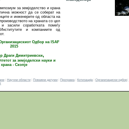
импозиум за земјоделство и храна
длична можност да се соберат на
иците и инженерите од областа на
 производството на храната со цел
и засили соработката помеѓу
, Институтите и компаниите од
от.
Организацискиот Одбор на
ISAF
2015
,
-р Драги Димитриевски
лтетот за земјоделски науки и
храна - Скопје
ани
|
Научни области
|
Поважни датуми
|
Програма
|
Котизација
|
Организациски одбор
|
т