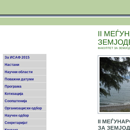
II МЕЃ
ЗЕМЈОД
ФАКУЛТЕТ ЗА ЗЕМЈО
За ИСАФ 2015
Настани
Научни области
Поважни датуми
Програма
Котизација
Соопштенија
Организациски одбор
Научен одбор
II МЕЃУНА
Секретаријат
ЗА ЗЕМЈОД