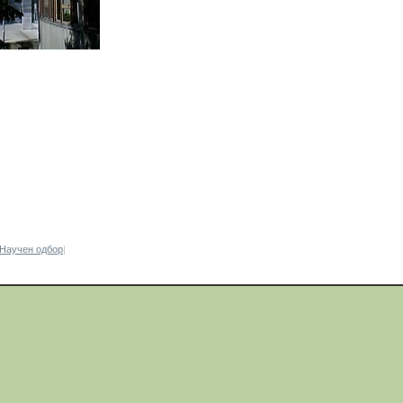
Научен одбор
|