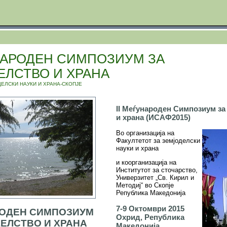
УНАРОДЕН СИМПОЗИУМ ЗА
ЕЛСТВО И ХРАНА
ДЕЛСКИ НАУКИ И ХРАНА-СКОПЈЕ
II Меѓународен Симпозиум за
и храна (ИСАФ2015)
Во организација на
Факултетот за земјоделски
науки и храна
и коорганизација на
Институтот за сточарство,
Универзитет „Св. Кирил и
Методиј“ во Скопје
Република Македонија
7-9 Oктомври 2015
РОДЕН СИМПОЗИУМ
Охрид, Република
ЕЛСТВО И ХРАНА
Македонија