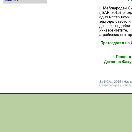
Контакт
II Меѓународен С
(ISAF 2015) е о
едно место научн
земјоделството и
да се подобри 
Универзитетите
агробизнис сектор
Претседател на 
Проф. д
Декан на Факу
За ИСАФ 2015
|
Наст
Секретаријат
|
Контак