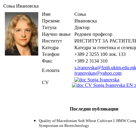
Соња Ивановска
Име
Соња
Презиме
Ивановска
Титула
Доктор
Научно звање
Редовен професор
Институт
ИНСТИТУТ ЗА РАСТИТЕЛ
Катедра
Катедра за генетика и селекц
Телефон
+389 2 3255 100 лок. 133
Факс
+389 2 3134 310
s.ivanovska@fznh.ukim.edu.m
Е-пошта
ivanovskas@yahoo.com
Sonja Ivanovska
CV
CV Sonja Ivanovska EN
3
Последни публикации
Quality of Macedonian Soft
Wheat
Cultivars
I.
HMW Compo
Symposium on Biotechnology