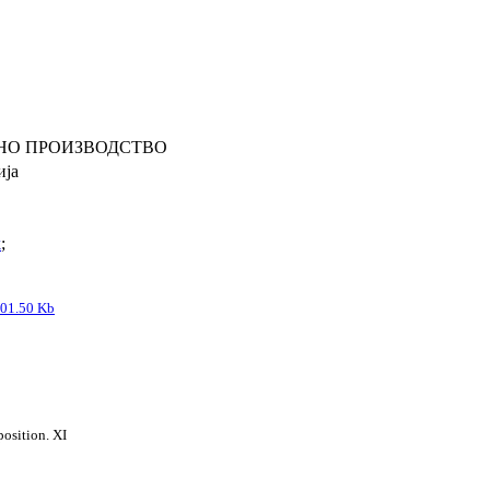
НО ПРОИЗВОДСТВО
ија
k
;
01.50 Kb
sition. XI