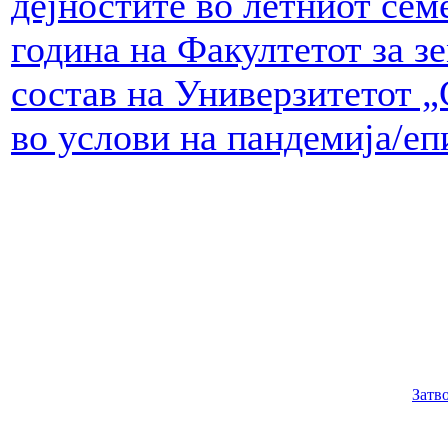
дејностите во летниот сем
година на Факултетот за з
состав на Универзитетот „
во услови на пандемија/еп
Затв