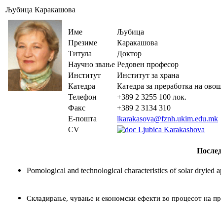
Љубица Каракашова
Име
Љубица
Презиме
Каракашова
Титула
Доктор
Научно звање
Редовен професор
Институт
Институт за храна
Катедра
Катедра за преработка на овош
Телефон
+389 2 3255 100 лок.
Факс
+389 2 3134 310
Е-пошта
lkarakasova@fznh.ukim.edu.mk
CV
Ljubica Karakashova
После
Pomological and technological characteristics of solar dryied 
Складирање, чување и економски ефекти во процесот на пр